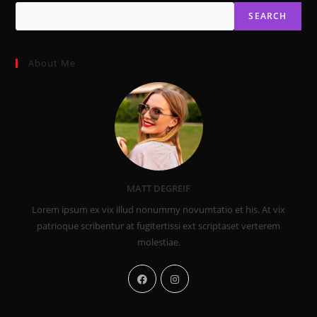
SEARCH
About Me
MATT DEGREIF
Lorem ipsum ex vix illud nonummy novumtatio et his. At vix
patrioque scribentur at fugitertissi ext scriptaset verterem
molestiae.