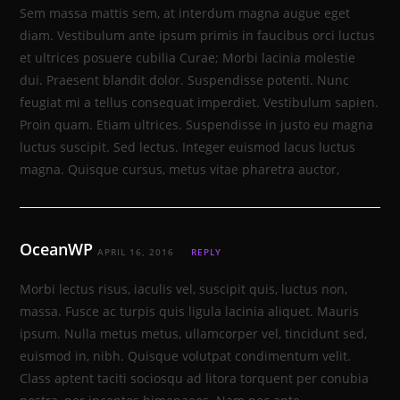
Sem massa mattis sem, at interdum magna augue eget
diam. Vestibulum ante ipsum primis in faucibus orci luctus
et ultrices posuere cubilia Curae; Morbi lacinia molestie
dui. Praesent blandit dolor. Suspendisse potenti. Nunc
feugiat mi a tellus consequat imperdiet. Vestibulum sapien.
Proin quam. Etiam ultrices. Suspendisse in justo eu magna
luctus suscipit. Sed lectus. Integer euismod lacus luctus
magna. Quisque cursus, metus vitae pharetra auctor,
OceanWP
APRIL 16, 2016
REPLY
Morbi lectus risus, iaculis vel, suscipit quis, luctus non,
massa. Fusce ac turpis quis ligula lacinia aliquet. Mauris
ipsum. Nulla metus metus, ullamcorper vel, tincidunt sed,
euismod in, nibh. Quisque volutpat condimentum velit.
Class aptent taciti sociosqu ad litora torquent per conubia