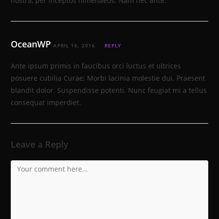
nostra, per inceptos himenaeos. Nam nec ante.
OceanWP
APRIL 16, 2016
REPLY
Ante ipsum primis in faucibus orci luctus et ultrices
posuere cubilia Curae; Morbi lacinia molestie dui. Praesent
blandit dolor. Suspendisse potenti. Nunc feugiat mi a tellus
consequat imperdiet.
Leave a Reply
Comment