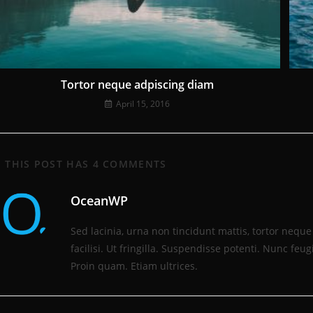
Tortor neque adpiscing diam
April 15, 2016
THIS POST HAS 4 COMMENTS
OceanWP
Sed lacinia, urna non tincidunt mattis, tortor nequ
facilisi. Ut fringilla. Suspendisse potenti. Nunc fe
Proin quam. Etiam ultrices.