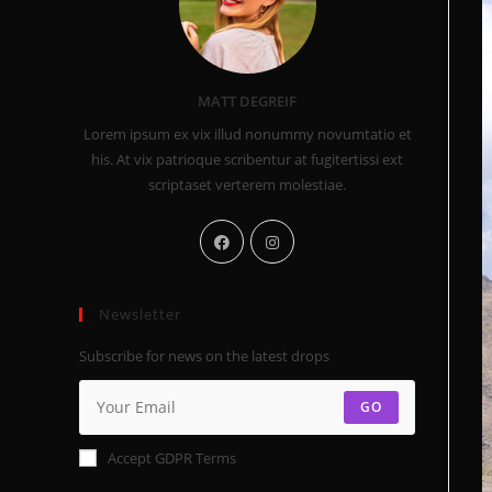
MATT DEGREIF
Lorem ipsum ex vix illud nonummy novumtatio et
his. At vix patrioque scribentur at fugitertissi ext
scriptaset verterem molestiae.
Newsletter
Subscribe for news on the latest drops
GO
Accept GDPR Terms