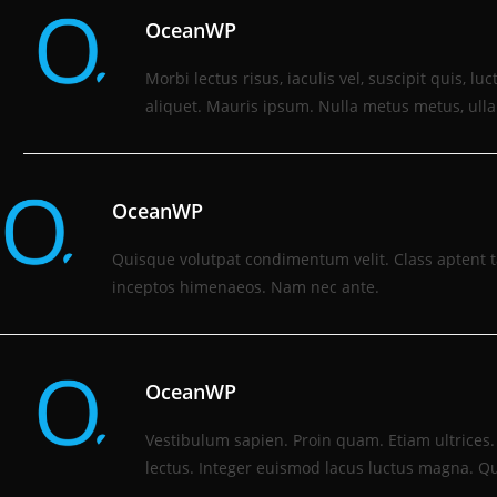
OceanWP
Morbi lectus risus, iaculis vel, suscipit quis, lu
aliquet. Mauris ipsum. Nulla metus metus, ulla
OceanWP
Quisque volutpat condimentum velit. Class aptent ta
inceptos himenaeos. Nam nec ante.
OceanWP
Vestibulum sapien. Proin quam. Etiam ultrices.
lectus. Integer euismod lacus luctus magna. Qu