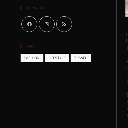
Follow Me
L
S
s
Tags
n
FASHION
LIFESTYLE
TRAVEL
C
s
l
m
Q
h
t
P