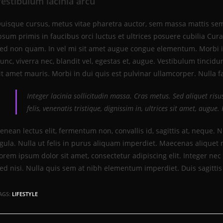
estibulum lacinia arcu
uisque cursus, metus vitae pharetra auctor, sem massa mattis se
psum primis in faucibus orci luctus et ultrices posuere cubilia Cura
ed non quam. In vel mi sit amet augue congue elementum. Morbi in 
unc, viverra nec, blandit vel, egestas et, augue. Vestibulum tincidu
it amet mauris. Morbi in dui quis est pulvinar ullamcorper. Nulla fac
Integer lacinia sollicitudin massa. Cras metus. Sed aliquet ris
felis, venenatis tristique, dignissim in, ultrices sit amet, augue
enean lectus elit, fermentum non, convallis id, sagittis at, neque. Nul
igula. Nulla ut felis in purus aliquam imperdiet. Maecenas aliquet m
orem ipsum dolor sit amet, consectetur adipiscing elit. Integer nec
ed nisi. Nulla quis sem at nibh elementum imperdiet. Duis sagitti
AGS:
LIFESTYLE