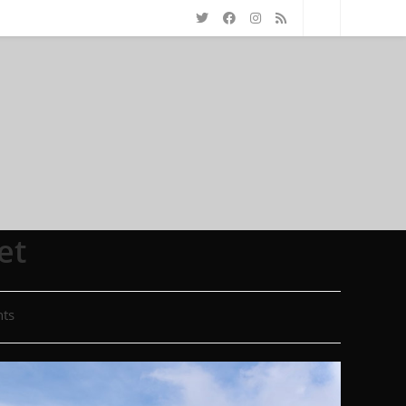
et
ts