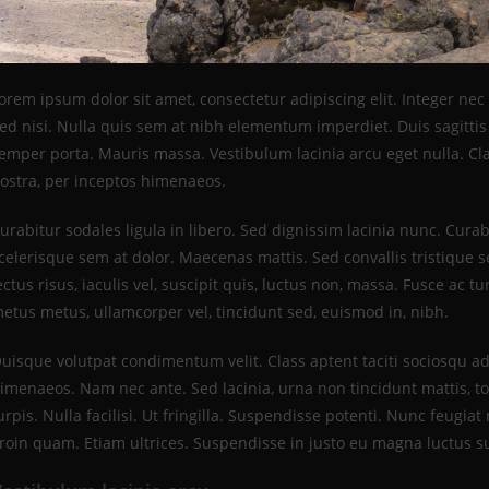
orem ipsum dolor sit amet, consectetur adipiscing elit. Integer nec
ed nisi. Nulla quis sem at nibh elementum imperdiet. Duis sagitti
emper porta. Mauris massa. Vestibulum lacinia arcu eget nulla. Cla
ostra, per inceptos himenaeos.
urabitur sodales ligula in libero. Sed dignissim lacinia nunc. Cura
celerisque sem at dolor. Maecenas mattis. Sed convallis tristique se
ectus risus, iaculis vel, suscipit quis, luctus non, massa. Fusce ac t
etus metus, ullamcorper vel, tincidunt sed, euismod in, nibh.
uisque volutpat condimentum velit. Class aptent taciti sociosqu ad
imenaeos. Nam nec ante. Sed lacinia, urna non tincidunt mattis, t
urpis. Nulla facilisi. Ut fringilla. Suspendisse potenti. Nunc feugi
roin quam. Etiam ultrices. Suspendisse in justo eu magna luctus su