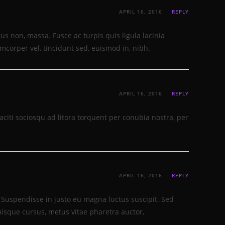
APRIL 16, 2016
REPLY
ctus non, massa. Fusce ac turpis quis ligula lacinia
mcorper vel, tincidunt sed, euismod in, nibh.
APRIL 16, 2016
REPLY
citi sociosqu ad litora torquent per conubia nostra, per
APRIL 16, 2016
REPLY
 Suspendisse in justo eu magna luctus suscipit. Sed
isque cursus, metus vitae pharetra auctor,