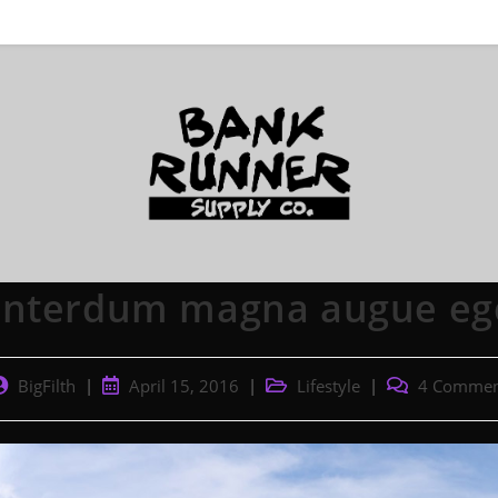
Interdum magna augue eg
ost
Post
Post
Post
BigFilth
April 15, 2016
Lifestyle
4 Commen
uthor:
published:
category:
comments: