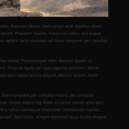
 odio. Praesent libero. Sed cursus ante dapibus diam.
s ipsum. Praesent mauris. Fusce nec tellus sed augue
ss aptent taciti sociosqu ad litora torquent per conubia
bitur tortor. Pellentesque nibh. Aenean quam. In
m. Proin ut ligula vel nunc egestas porttitor. Morbi
urpis quis ligula lacinia aliquet. Mauris ipsum. Nulla
 litora torquent per conubia nostra, per inceptos
ortor neque adipiscing diam, a cursus ipsum ante quis
at mi a tellus consequat imperdiet. Vestibulum sapien.
scipit. Sed lectus. Integer euismod lacus luctus magna.