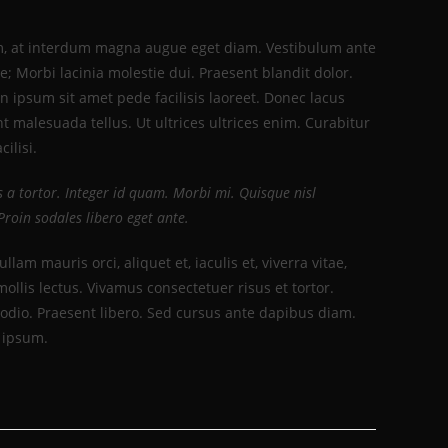
m, at interdum magna augue eget diam. Vestibulum ante
e; Morbi lacinia molestie dui. Praesent blandit dolor.
ipsum sit amet pede facilisis laoreet. Donec lacus
nt malesuada tellus. Ut ultrices ultrices enim. Curabitur
ilisi.
us a tortor. Integer id quam. Morbi mi. Quisque nisl
. Proin sodales libero eget ante.
lam mauris orci, aliquet et, iaculis et, viverra vitae,
ollis lectus. Vivamus consectetuer risus et tortor.
 odio. Praesent libero. Sed cursus ante dapibus diam.
s ipsum.