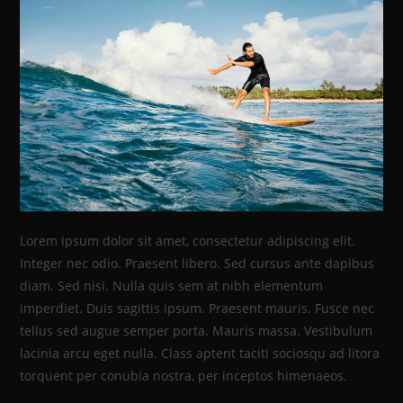
Lorem ipsum dolor sit amet, consectetur adipiscing elit.
Integer nec odio. Praesent libero. Sed cursus ante dapibus
diam. Sed nisi. Nulla quis sem at nibh elementum
imperdiet. Duis sagittis ipsum. Praesent mauris. Fusce nec
tellus sed augue semper porta. Mauris massa. Vestibulum
lacinia arcu eget nulla. Class aptent taciti sociosqu ad litora
torquent per conubia nostra, per inceptos himenaeos.