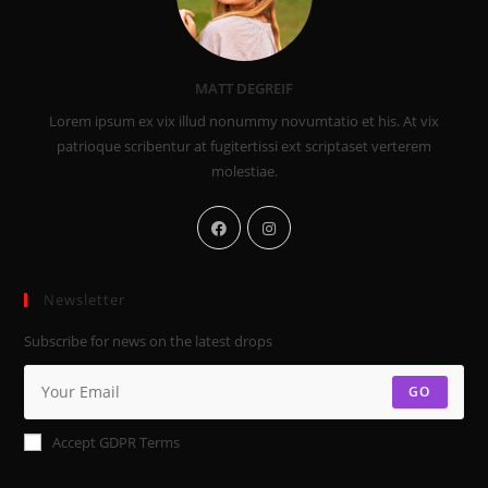
MATT DEGREIF
Lorem ipsum ex vix illud nonummy novumtatio et his. At vix
patrioque scribentur at fugitertissi ext scriptaset verterem
molestiae.
Newsletter
Subscribe for news on the latest drops
GO
Accept GDPR Terms