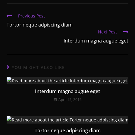
new
new
new
window
window
window
Read
Previous Post
more
Tortor neque adpiscing diam
articles
Next Post
Interdum magna augue eget
YOU MIGHT ALSO LIKE
Interdum magna augue eget
April 15, 2016
Tortor neque adpiscing diam